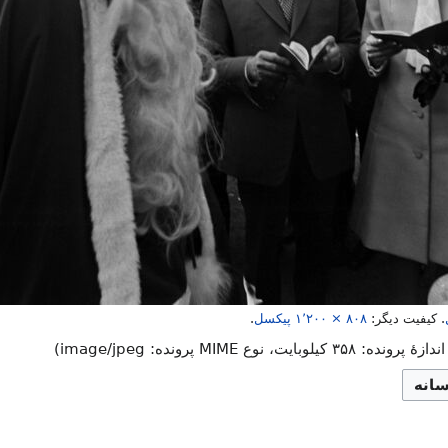
.
کیفیت دیگر:
۱٬۲۰۰ × ۸۰۸
پیکسل
.
ه: ۳۵۸ کیلوبایت، نوع MIME پرونده:
image/jpeg
)
سانه