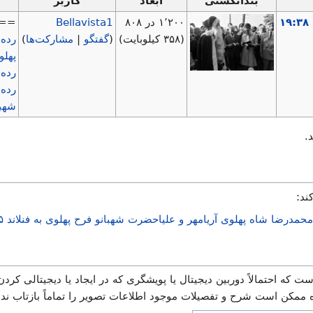
بندانگشتی
ابعاد
کاربر
۱٬۲۰۰ در ۸۰۸
Bellavista1
== خل
(۳۵۸ کیلوبایت)
(
گفتگو
|
مشارکت‌ها
)
رده:
پهلو
رده:
رده
شهبا
.
ند:
اه پهلوی آریامهر و علیاحضرت شهبانو فرح پهلوی به فنلاند ۵-۱ تیر ماه ۱۳۴۹
ت که احتمالاً دوربین دیجیتال یا پویشگری که در ایجاد یا دیجیتالی کردن
اه ممکن است شرح و تفصیلات موجود اطلاعات تصویر را تماماً بازتاب نده