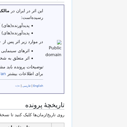
این اثر در ایران در
مالک
رسیده‌است:
پدیدآورنده(های) آن بیش از ۵۰ س
پدیدآورنده(های) آن پیش از ۳۱ شهر
در موارد زیر اثر پس از ۳۰ سال از تاریخ نشر یا عرضه در مالکیت عمومی قرار می‌گیرد:
اثرهای سینمایی 
اثر متعلق به شخ
توضیحات پرونده باید م
برای اطلاعات بیشتر
ran
English
|
فارسی
|
+/−
تاریخچهٔ پرونده
روی تاریخ/زمان‌ها کلیک کنید تا نسخهٔ