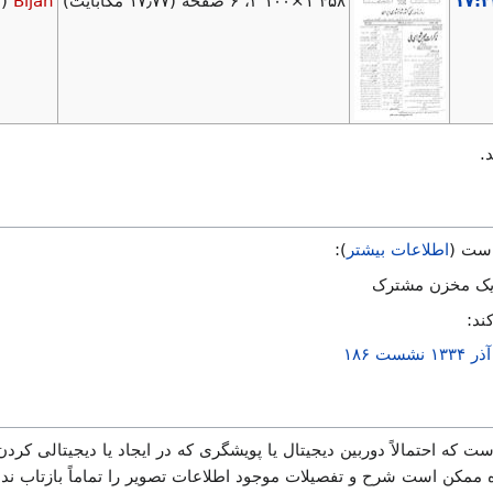
۱٬۴۵۸×۲٬۱۰۰، ۶ صفحه
(۱۷٫۷۷ مگابایت)
Bijan
(
گ
.
 است (
اطلاعات بیشتر
):
یک مخزن مشترک
ند:
ت که احتمالاً دوربین دیجیتال یا پویشگری که در ایجاد یا دیجیتالی کردن
اه ممکن است شرح و تفصیلات موجود اطلاعات تصویر را تماماً بازتاب نده