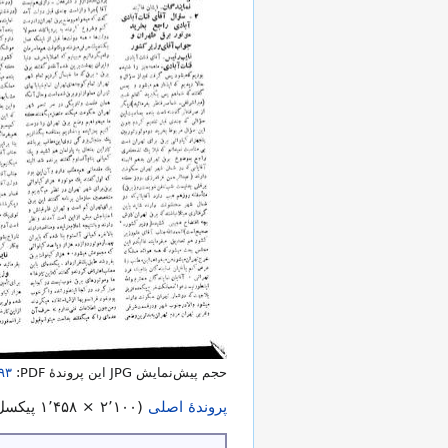
حجم پیش‌نمایش JPG این پروندهٔ PDF:
۹۳
پروندهٔ اصلی
(
۱٬۴۵۸ × ۲٬۱۰۰
پیکسل، حجم پرون