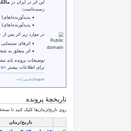
این اثر در ایران در
مالک
رسیده‌است:
پدیدآورنده(های) آن بیش از ۵۰ س
پدیدآورنده(های) آن پیش از ۳۱ شهر
در موارد زیر اثر پس از ۳۰ سال از تاریخ نشر یا عرضه در مالکیت عمومی قرار می‌گیرد:
اثرهای سینمایی 
اثر متعلق به شخ
توضیحات پرونده باید م
برای اطلاعات بیشتر
ran
English
|
فارسی
|
+/−
تاریخچهٔ پرونده
روی تاریخ/زمان‌ها کلیک کنید تا نسخهٔ
تاریخ/زمان