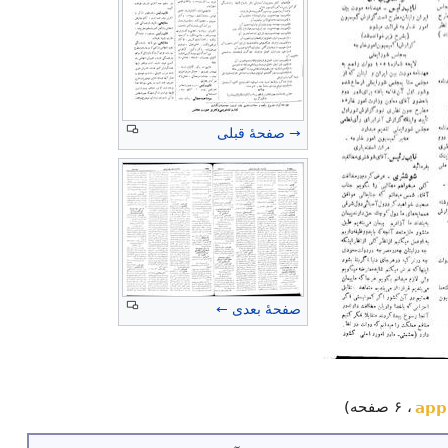
→ صفحهٔ قبلی
صفحهٔ بعدی ←
، ۶ صفحه)
app