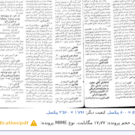
۸۰۰ × ۵
پیکسل
.
کیفیت دیگر:
۲٬۵۶۰ × ۱٬۸۹۶
پیکسل
.
ده: ۱۷٫۷۷ مگابایت، نوع MIME پرونده:
lication/pdf