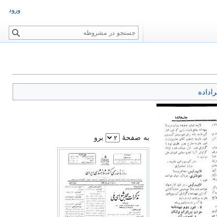
ورود
ج
س
ت
ج
و
راداده
به صفحهٔ
برو