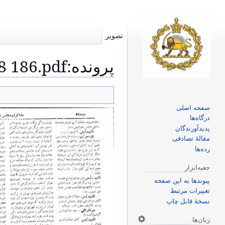
تصویر
پرونده
:
8 186.pdf
پرش
پرش
صفحه اصلی
به
به
درگاه‌ها
ناوبری
جستجو
پدیدآورندگان
مقالهٔ تصادفی
رده‌ها
جعبه‌ابزار
پیوندها به این صفحه
تغییرات مرتبط
نسخهٔ قابل چاپ
زبان‌ها