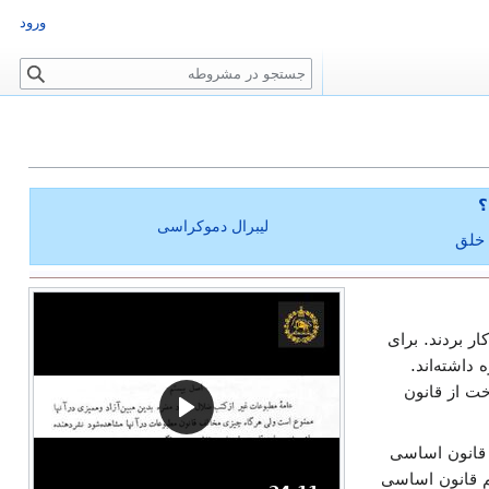
ورود
ج
س
ت
ج
و
؟
لیبرال دموکراسی
 خلق
ار بردند. برای
داشته‌اند.
ت از قانون
 قانون اساسی
م قانون اساسی