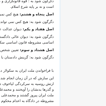
دگرگون شود به : قوه قانونگزاری و 
است و نه بر پایه شرع اسلام.
اصل پنجاه و هشتم:
هیچ کس نمی‌تو
دگرگون شود به: هیچ کس نمی تواند به
اصل هفتاد و یکم:
دیوان عدالت ع
دگرگون شود به: دیوان عالی دادگست
اساسی مشروطه قانون اساسی سکولا
اصل هشتاد و سوم:
تعیین شخص م
دگرگون شود به: گزینش دادستان با پ
با فراخواندن ملت ایران به سکولار 
این سازش که در آن زمان انجام شد،
ارتش روسیه به سرکردگی لیاخوف دستو
و گذرها بدنشان را آویختند و محمدع
مشروطه در دادگاه به اعدام محکوم ش