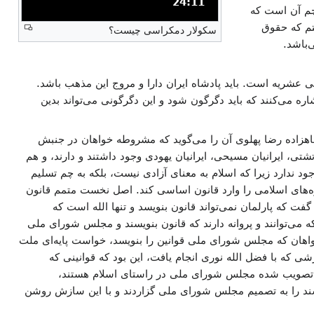
مدت: 24 دقیقه و 11 ثانیه
24:11
م آن است که
تم که حقوق
سکولار دمکراسی چیست؟
‌باشد.
عشریه است. باید پادشاه ایران دارا و مروج این مذهب باشد.
 می‌کنند که باید دگرگون شود و این دگرگونی می‌تواند بدین
 شاهزاده رضا پهلوی آن را می‌گوید که مشروطه خواهان در جنبش
شتی، ایرانیان مسیحی، ایرانیان یهودی وجود داشتند و دارند، و هم
جود ندارد زیرا که اسلام به معنای آزادی نیست، بلکه به چم تسلیم
ه‌های اسلامی را وارد قانون اساسی کند. اصل نخست متمم قانون
 که پارلمان نمی‌تواند قانون بنویسد و تنها الله است که
که می‌توانند و پروانه دارند که قانون بنویسند و مجلس شورای ملی
هان که مجلس شورای ملی قوانین را بنویسد، خواست پایه‌ای ملت
زشی که با فضل الله نوری انجام یافت، این بود که قوانینی که
ن تصویب شده مجلس شورای ملی در راستای اسلام هستند،
اشند را به تصمیم مجلس شورای ملی گزاردند و با این سازش روشن