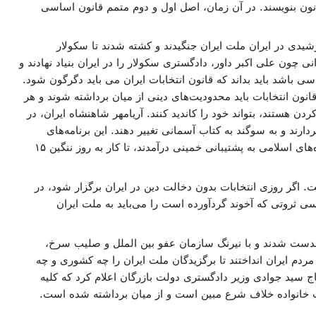
ون بنویسند. در آن زمان، اصل اول و دوم متمم قانون اساسی
وید ایران باید سکولار دمکراسی باشد، باید بداند سه سال از سال ۱۲۸۵ خورشیدی تا ۱۲۸۸ خورشیدی در ایران ملت ایران جنگیدند و کشته شدند تا سکولار
ی چون علی اکبر داور، دادگستری سکولار را در ایران بنیاد نهادند و
ی باشد باید بداند که قانون انتخابات ایران می باید دگرگون شود.
نون انتخابات باید محدودیت‌های دینی از میان برداشته شوند و هر
ن هستند، بتواند خود را کاندید کنند. آریامهر شاهنشاه ایران، در
 بردارند و به سوگند به کتاب آسمانی تغییر دهند. این برنامه‌های
آریامهر را شیخ خمینی کوشش کرد که سبوتاژ کند و جبهه ملی و نهضت آزادی، حزب توده موتلفه و دیگر گروه‌های اسلامی به پشتیبانی خمینی درآمدند، تا کار به روز ننگین ۱۵
 اگر روزی انتخابات بدون دخالت دین در ایران برگزار شود، در
سی ثروتی که آخوند گردآورده است را می‌باید به ملت ایران
همدست شدند و با نیرنگ سازمان عفو بین الملل و صلیب سرخ،
ردم ایران انداختند تا برگزیدگان ملت ایران را چه کشوری و چه
رسانند. در روز ۱۷ امرداد ماه ۱۳۵۸ خورشیدی احمد صدر حاج سید جوادی وزیر دادگستری دولت بازرگان اعلام کرد که کلیه
 خانواده خلاف شرع مبین است و از میان برداشته شده است.