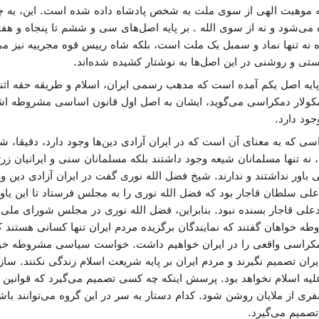
 موهبت الهی از سوی ملت به شخص پادشاه داده شده است. این، به چ
ی‌شود و نه از سوی الله . بر پایه اصل‌های سی و ششم تا پنجاه و هف
ه نه تنها نماد و سمبل یک ملت است، بلکه شاه رییس قوه مجرییه نیز می
تی و روشنی در این اصل‌ها به نوشتار کشیده شده‌اند.
یه اصل یکم آمده است که مدهب رسمی ایران، اسلام و طریقه حقه اثنی 
ولار دمکراسی می‌گوید، ایشان به اصل اول قانون اساسی مشروطه اشاره
جود دارد.
اسی که به معنای آن است که در ایران آزادی دین‌ها وجود دارد، دقیقا،
 نه تنها مسلمانان شیعه وجود داشتند بلکه مسلمانان سنی و ایرانیان زرت
ی باور نداشتند و ندارند. شیخ فضل الله نوری گفت در ایران آزادی دین و
 سلطان قاجار بود که فضل الله نوری را به مجلس فرستاد تا این یاو
ی قاجار بسنده نبود. بنابراین، فضل الله نوری در مجلس شورای ملی گفت
روطه خواهان گفتند که نمایندگان برگزیده مردم ایران تنها کسانی هستند 
دمکراسی واقعی را در ایران خواهیم داشت. خواست سیاسی مشروطه خوا
ایران تصمیم نگیرند و مردم ایران بر پایه شریعت اسلام زندگی نکنند. سا
ه اسلام نخواهد بود. پرسش اینکه چه کسی تصمیم می‌گیرد که قوانی
فری از ملایان روشن شود. کدام دستار به سر در این گروه می‌توانند ب
صمیم می‌گیرد.