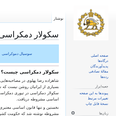
نوشتار
سکولار دمکراسی
پرش
پرش
به
به
سوسیال دموکراسی
صفحه اصلی
ناوبری
جستجو
درگاه‌ها
پدیدآورندگان
سکولار دمکراسی چیست؟
مقالهٔ تصادفی
رده‌ها
شاهزاده رضا پهلوی در مصاحبه‌هایی که
جعبه‌ابزار
بسیاری از ایرانیان روشن نیست که س
سکولار دمکراسی در تیوری دمکراسی 
پیوندها به این صفحه
تغییرات مرتبط
اساسی مشروطه دریافت.
نسخهٔ قابل چاپ
نخستین و تنها قانون اساسی معتبر
زبان‌ها
مشروطه نوشته شد که حکومت کشور ا