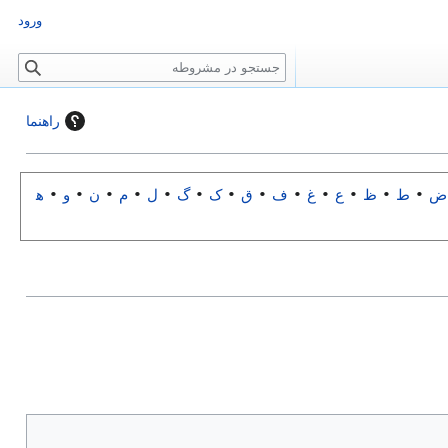
ورود
ج
س
ت
راهنما
ج
و
ض
•
ط
•
ظ
•
ع
•
غ
•
ف
•
ق
•
ک
•
گ
•
ل
•
م
•
ن
•
و
•
ه‍