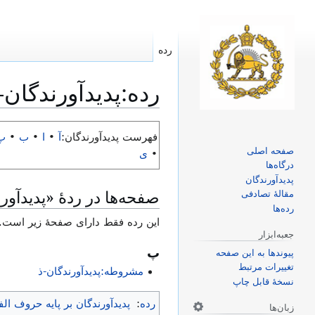
رده
رده
:
پدیدآورندگان‐
پرش
پرش
فهرست پدیدآورندگان:
آ
•
ا
•
ب
•
پ
به
به
صفحه اصلی
•
ی
ناوبری
جستجو
درگاه‌ها
پدیدآورندگان
صفحه‌ها در ردهٔ «پدیدآور
مقالهٔ تصادفی
رده‌ها
این رده فقط دارای صفحهٔ زیر است.
جعبه‌ابزار
پ
پیوندها به این صفحه
تغییرات مرتبط
مشروطه:پدیدآورندگان-ذ
نسخهٔ قابل چاپ
رده
:
پدیدآورندگان بر پایه حروف الفب
زبان‌ها