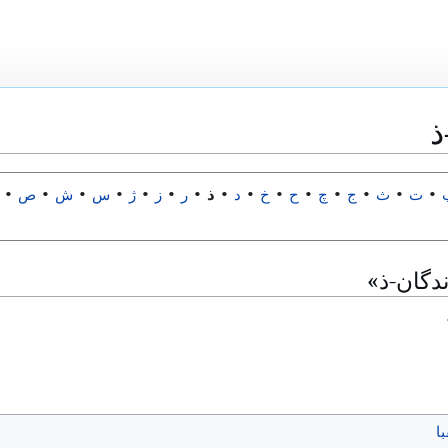
ذ
•
ت
•
ث
•
ج
•
چ
•
ح
•
خ
•
د
•
ذ
•
ر
•
ز
•
ژ
•
س
•
ش
•
ص
•
ندگان‐ذ»
ا