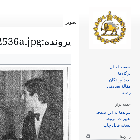
تصویر
پرونده
:
2536a.jpg
پرش
پرش
به
به
صفحه اصلی
ناوبری
جستجو
درگاه‌ها
پدیدآورندگان
مقالهٔ تصادفی
رده‌ها
جعبه‌ابزار
پیوندها به این صفحه
تغییرات مرتبط
نسخهٔ قابل چاپ
زبان‌ها