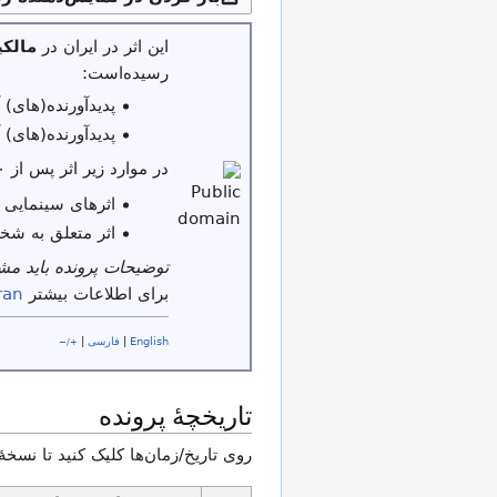
این اثر در ایران در
مالک
رسیده‌است:
پدیدآورنده(های) آن بیش از ۵۰ س
پدیدآورنده(های) آن پیش از ۳۱ شهر
در موارد زیر اثر پس از ۳۰ سال از تاریخ نشر یا عرضه در مالکیت عمومی قرار می‌گیرد:
اثرهای سینمایی 
اثر متعلق به شخ
توضیحات پرونده باید م
برای اطلاعات بیشتر
ran
English
|
فارسی
|
+/−
تاریخچهٔ پرونده
روی تاریخ/زمان‌ها کلیک کنید تا نسخهٔ