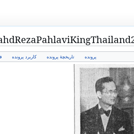
iahdRezaPahlaviKingThailand
پرونده
تاریخچهٔ پرونده
کاربرد پرونده
ف