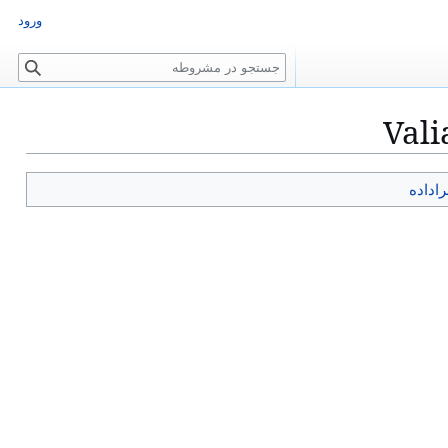
ورود
ج
س
ت
Val
ج
و
راداده