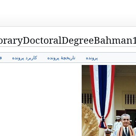
raryDoctoralDegreeBahman1
پرونده
تاریخچهٔ پرونده
کاربرد پرونده
ف