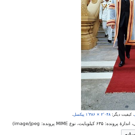
.
کیفیت دیگر:
۱٬۳۸۶ × ۲٬۰۴۸
پیکسل
.
پرونده: ۶۳۵ کیلوبایت، نوع MIME پرونده:
image/jpeg
)
سانه