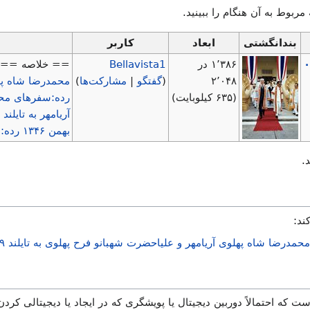
 مربوط به آن هنگام را ببینید.
بندانگشتی
ابعاد
کاربر
۱٬۳۸۶ در
Bellavista1
== خلاصه == {{-Iran
۲٬۰۴۸
(
گفتگو
|
مشارکت‌ها
)
محمدرضا شاه پ
(۶۳۵ کیلوبایت)
رده:سفرهای مح
آریامهر به تایلند ۹-۲ بهمن ۱۳۴۶
بهمن ۱۳۴۶
رده:د
.
ند:
اه پهلوی آریامهر و علیاحضرت شهبانو فرح پهلوی به تایلند ۹-۲ بهمن ماه ۱۳۴۶
ت که احتمالاً دوربین دیجیتال یا پویشگری که در ایجاد یا دیجیتالی کردن