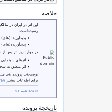
خلاصه
این اثر در ایران در
مالک
رسیده‌است:
پدیدآورنده(های) آن بیش از ۵۰ س
پدیدآورنده(های) آن پیش از ۳۱ شهر
در موارد زیر اثر پس از ۳۰ سال از تاریخ نشر یا عرضه در مالکیت عمومی قرار می‌گیرد:
اثرهای سینمایی 
اثر متعلق به شخ
توضیحات پرونده باید م
برای اطلاعات بیشتر
ran
English
|
فارسی
|
+/−
تاریخچهٔ پرونده