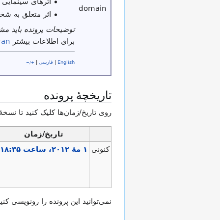
اثرهای سینمایی 
اثر متعلق به شخ
توضیحات پرونده باید م
برای اطلاعات بیشتر
ran
English
|
فارسی
|
+/−
تاریخچهٔ پرونده
روی تاریخ/زمان‌ها کلیک کنید تا نسخهٔ
تاریخ/زمان
کنونی
نمی‌توانید این پرونده را رونویسی کنید