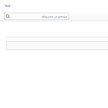
ورود
ج
س
ت
ج
و