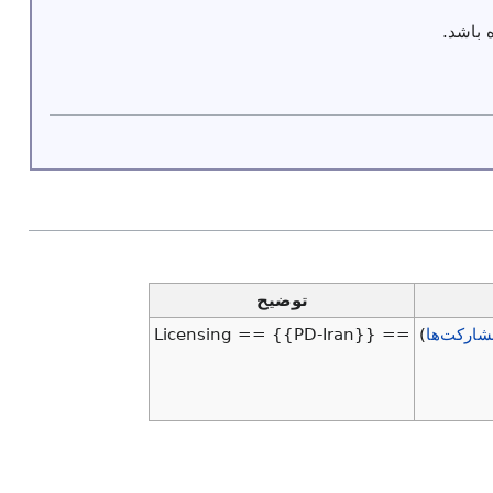
 باشد.
توضیح
شارکت‌ها
)
== Licensing == {{PD-Iran}}