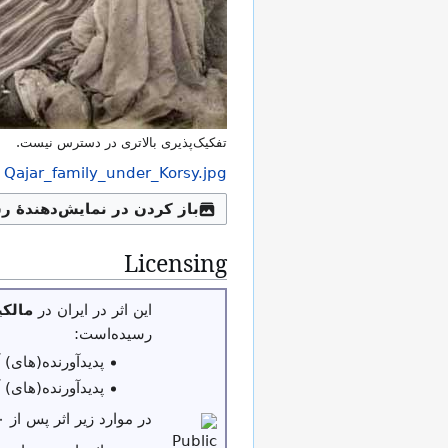
تفکیک‌پذیری بالاتری در دسترس نیست.
Qajar_family_under_Korsy.jpg
باز کردن در نمایش‌دهندهٔ ر
Licensing
این اثر در ایران در
مالک
رسیده‌است:
پدیدآورنده(های) آن بیش از ۵۰ س
پدیدآورنده(های) آن پیش از ۳۱ شهر
در موارد زیر اثر پس از ۳۰ سال از تاریخ نشر یا عرضه در مالکیت عمومی قرار می‌گیرد: