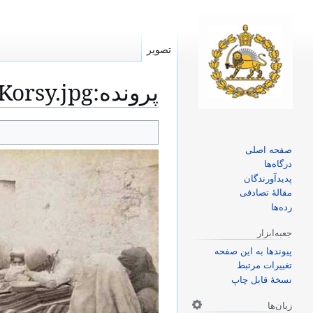
تصویر
پرونده
:
Korsy.jpg
پرش
پرش
به
به
صفحه اصلی
ناوبری
جستجو
درگاه‌ها
پدیدآورندگان
مقالهٔ تصادفی
رده‌ها
جعبه‌ابزار
پیوندها به این صفحه
تغییرات مرتبط
نسخهٔ قابل چاپ
زبان‌ها