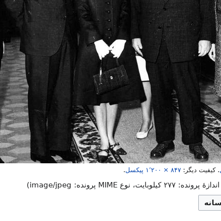
.
کیفیت دیگر:
۱٬۲۰۰ × ۸۴۷
پیکسل
.
ه: ۲۷۷ کیلوبایت، نوع MIME پرونده:
image/jpeg
)
سانه