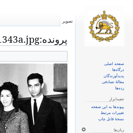
تصویر
پرونده
:
343a.jpg
پرش
پرش
به
به
صفحه اصلی
ناوبری
جستجو
درگاه‌ها
پدیدآورندگان
مقالهٔ تصادفی
رده‌ها
جعبه‌ابزار
پیوندها به این صفحه
تغییرات مرتبط
نسخهٔ قابل چاپ
زبان‌ها