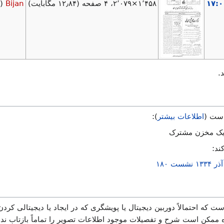
۱٬۴۵۸×۲٬۰۷۹، ۴ صفحه
(۱۲٫۸۴ مگابایت)
Bijan
(
.
 است (
اطلاعات بیشتر
):
یک مخزن مشترک
ند:
ت که احتمالاً دوربین دیجیتال یا پویشگری که در ایجاد یا دیجیتالی کردن
اه ممکن است شرح و تفصیلات موجود اطلاعات تصویر را تماماً بازتاب نده