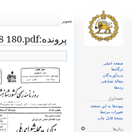
تصویر
پرونده
:
8 180.pdf
پرش
پرش
صفحه اصلی
به
به
درگاه‌ها
ناوبری
جستجو
پدیدآورندگان
مقالهٔ تصادفی
رده‌ها
جعبه‌ابزار
پیوندها به این صفحه
تغییرات مرتبط
نسخهٔ قابل چاپ
زبان‌ها