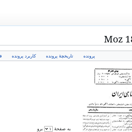
Moz 1
پرونده
تاریخچهٔ پرونده
کاربرد پرونده
ف
به صفحهٔ
برو