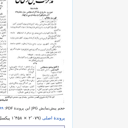
حجم پیش‌نمایش JPG این پروندهٔ PDF:
۹۹
پروندهٔ اصلی
(
۱٬۴۵۸ × ۲٬۰۷۹
پیکسل، حجم پرون