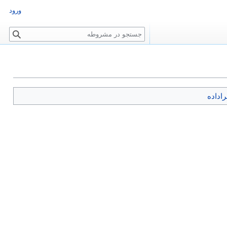
ورود
ج
س
ت
ج
و
راداده