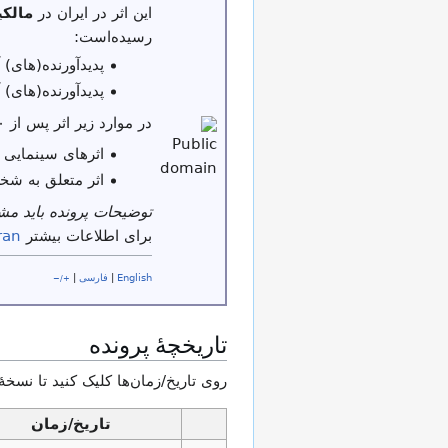
این اثر در ایران در
مالک
رسیده‌است:
پدیدآورنده(های) آن بیش از ۵۰ س
پدیدآورنده(های) آن پیش از ۳۱ شهر
در موارد زیر اثر پس از ۳۰ سال از تاریخ نشر یا عرضه در مالکیت عمومی قرار می‌گیرد:
اثرهای سینمایی 
اثر متعلق به شخ
توضیحات پرونده باید م
برای اطلاعات بیشتر
ran
English
|
فارسی
|
+/−
تاریخچهٔ پرونده
روی تاریخ/زمان‌ها کلیک کنید تا نسخهٔ
تاریخ/زمان