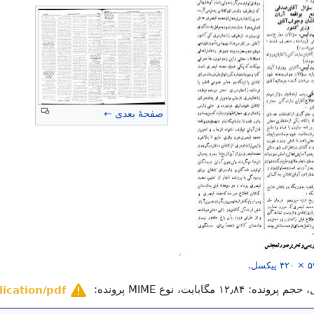
صفحهٔ بعدی ←
۴۲۰ × ۵
پیکسل
.
ده: ۱۲٫۸۴ مگابایت، نوع MIME پرونده:
lication/pdf