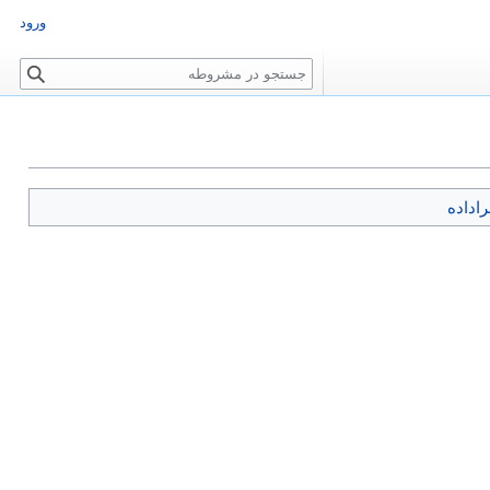
ورود
ج
س
ت
ج
و
راداده