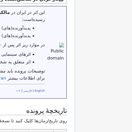
این اثر در ایران در
مالک
رسیده‌است:
پدیدآورنده(های) آن بیش از ۵۰ س
پدیدآورنده(های) آن پیش از ۳۱ شهر
در موارد زیر اثر پس از ۳۰ سال از تاریخ نشر یا عرضه در مالکیت عمومی قرار می‌گیرد:
اثرهای سینمایی 
اثر متعلق به شخ
توضیحات پرونده باید م
برای اطلاعات بیشتر
ran
English
|
فارسی
|
+/−
تاریخچهٔ پرونده
روی تاریخ/زمان‌ها کلیک کنید تا نسخهٔ