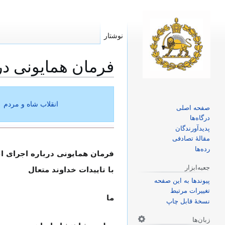
نوشتار
فرمان همایونی دربار
پرش
پرش
به
به
انقلاب شاه و مردم
صفحه اصلی
ناوبری
جستجو
درگاه‌ها
پدیدآورندگان
مقالهٔ تصادفی
رده‌ها
فرمان همایونی درباره اجرای اصول ش
جعبه‌ابزار
با تاییدات خداوند متعال
پیوندها به این صفحه
تغییرات مرتبط
ما
نسخهٔ قابل چاپ
زبان‌ها