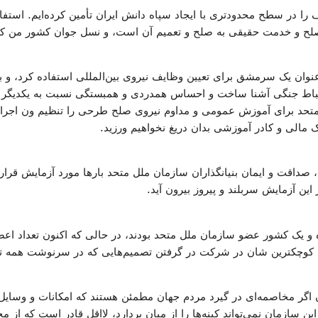
 را در سطح محدودتری با ایجاد سپاه دانش ایران تأمین کرده‌ایم. است
صلح و خدمت حقیقی به صلح و تعمیم آن است، و نسل جوان کشور من که 
 عنوان یک سرمشق برای تعیین وظایف نیروی بین‌المللی استفاده کرد، و 
اط جنگی آشنا ساخت و احساس همدردی و همبستگی نسبت به یکدیگر و ن
تحد برای آموزش عمومی و مداوم نیروی صلح طرحی را تنظیم ون اجرا کند
مک مالی و کادر آموزشی بدان دریغ نخواهیم ورزید.
در سال‌های پس از ۱۹۴۵، صداقت و ایمان بنیانگذاران سازمان ملل متحد بارها مورد آ
این آزمایش سربلند و پیروز بیرون آید.
 فقط پنجاه و یک کشور عضو سازمان ملل متحد بودند، در حالی که اکنون تعد
کوچکترین شان در شرکت در گرفتن تصمیم‌هایی که در سرنوشت همه تأ
ن اگر مخاصمه‌ای در گیرد مردم جهان مطمئن هستند که امکانات و وسایل س
ن سازمان نمی‌تواند کینه‌ها را از میان بردارد، لااقل قادر است که از 