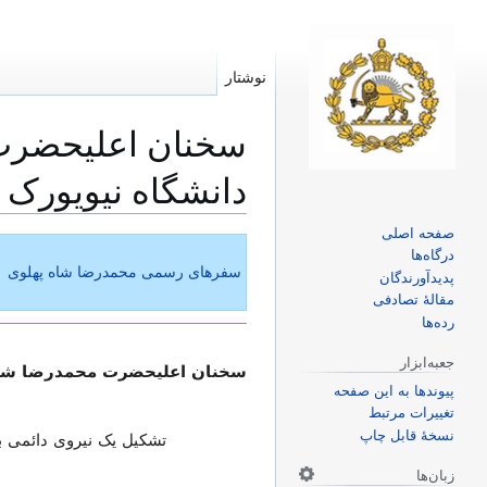
نوشتار
سخنان اعلیحضرت م
دانشگاه نیویورک ۱۹ خرداد ۱۳۴۳
صفحه اصلی
پرش
پرش
درگاه‌ها
به
به
سفرهای رسمی محمدرضا شاه پهلوی
پدیدآورندگان
ناوبری
جستجو
مقالهٔ تصادفی
رده‌ها
جعبه‌ابزار
سخنان اعلیحضرت محمدرضا شاه پهلوی
پیوندها به این صفحه
تغییرات مرتبط
نسخهٔ قابل چاپ
تشکیل یک نیروی دائمی ب
زبان‌ها