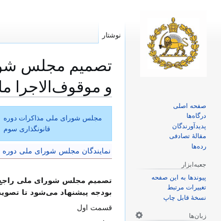
نوشتار
تصمیم مجلس شورا
و موقوف‌الاجرا ما
صفحه اصلی
پرش
پرش
درگاه‌ها
مجلس شورای ملی مذاکرات دوره
به
به
پدیدآورندگان
قانونگذاری سوم
ناوبری
جستجو
مقالهٔ تصادفی
رده‌ها
نمایندگان مجلس شورای ملی دوره ق
جعبه‌ابزار
پیوندها به این صفحه
تصمیم مجلس شورای ملی راجع به
تغییرات مرتبط
بودجه پیشنهاد می‌شود تا تصو
نسخهٔ قابل چاپ
قسمت اول
زبان‌ها