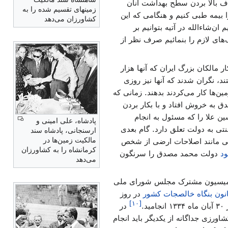
ف بالا بردن سطح بهداشت آنان
زمینهای تقسیم شده را به
ا بیمه طبی کنیم و هنگامی که این
کشاورزان می‌دهد
ن‌شاءالله در آتیه بتوانیم بر
ک‌های لازم را بنمائیم صرف نظر از
ر مالکان بزرگ ایران که آنها هزار
د، نگران شدند که آنها نیز روزی
ین‌ها کار می‌کردند بدهند. زمانی که
ق به خروش افتاد و با بکار بردن
ن علا را که مسئول به انجام
پادشاه، علی امینی و
تی به دولت تعلق دارد. گام بعدی
ارسنجانی، پادشاه سند
مالکیت زمین‌ها در
اتی مانند اصلاحات ارضی از شخص
کرمانشاه را به کشاورزان
ود
دولت محمد مصدق را سرنگون
می‌دهد
گونی محمد مصدق، در انجام اصلاحات ارضی گام دیگری برداشته شد. در روز ۱۸ دی ماه ۱۳۳۳ کمیسیون مشترک مجلس شورای ملی
نون بنگاه خالصجات کشور
در روز
]
۱۰
[
امید.
در
ورزی جداگانه از یکدیگر باید انجام