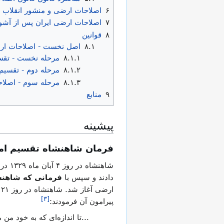
۶
اصلاحات ارضی و منشور انقلاب 
۷
اصلاحات ارضی ایران پس از آشوب ۷
۸
قوانین
۸.۱
اصل نخست - اصلاحات ا
۸.۱.۱
مرحله نخست - تقس
۸.۱.۲
مرحله دوم - تقسیم
۸.۱.۳
مرحله سوم - اصلاح
۹
منابع
پیشینه
فرمان شاهنشاه تقسیم ام
شاهنشاه در روز ۴ آبان ماه ۱۳۲۹ در کاخ مرمر شمار بیش از ۱۶۰۰ تن از کشاورزان را فراخواندند و سند مالکیت
دادند و سپس با
فرمانی که شاهنشاه
]
۳
[
پیرامون آن فرمودند:
...تا اندازه‌ای که به خود م