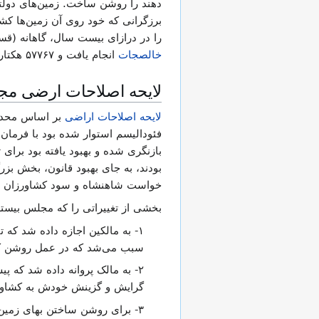
دهند را روشن ساخت. زمین‌های دولت
برزگرانی که خود روی آن زمین‌ها کشت
را در درازای بیست سال، گاهانه (قس
خالصجات
انجام یافت و ۵۷۷۶۷ هکتار زمین خالصه به ۷۰۸۱ کشاورز داده شد.
لایحه اصلاحات ارضی مج
لایحه اصلاحات اراضی
بر اساس محدود
فئودالیسم استوار شده بود با فرما
بازنگری شده و بهبود یافته بود بر
بودند، به جای بهبود قانون، بخش بزرگ
خواست شاهنشاه و سود کشاورزان بود. 
بخشی از تغییراتی را که مجلس بیستم 
۱- به مالکین اجازه داده شد که
سبب می‌شد که در عمل روشن کر
۲- به مالک پروانه داده شد که پ
گرایش و گزینش خودش به کشاور
۳- برای روشن ساختن بهای زمین‌