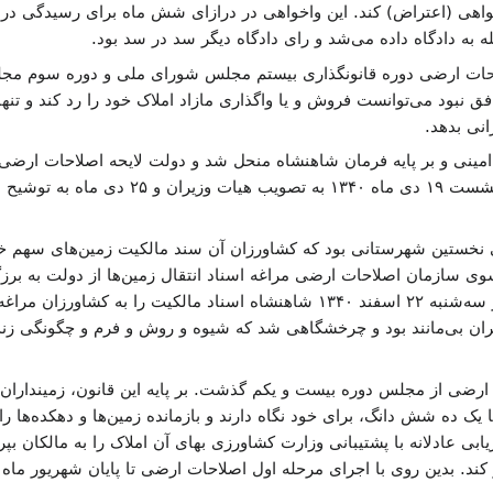
هی (اعتراض) کند. این واخواهی در درازای شش ماه برای رسیدگی در کم
به دادگاه داده می‌شد و رای دادگاه دیگر سد در سد بود.
صلاحات ارضی دوره قانونگذاری بیستم مجلس شورای ملی و دوره سوم مجلس
نبود می‌توانست فروش و یا واگذاری مازاد املاک خود را رد کند و تنها ب
نی بدهد.
مینی و بر پایه فرمان شاهنشاه منحل شد و دولت لایحه اصلاحات ارضی ر
نوشت و سازمان داد. این قانون در نشست ۱۹ دی م
 نخستین شهرستانی بود که کشاورزان آن سند مالکیت زمین‌های سهم خ
. روز ۱۷ اسفند ماه ۱۳۴۱ از سوی سازمان اصلاحات ارضی مراغه اسناد انتقال زمین‌ها از دولت
می‌کردند آماده و دستینه شد. در روز سه‌شنبه ۲۲ اسفند ۱۳۴۰ شاهنشاه اسناد مالکیت
یران بی‌مانند بود و چرخشگاهی شد که شیوه و روش و فرم و چگونگی زن
ضی از مجلس دوره بیست و یکم گذشت. بر پایه این قانون، زمینداران بز
 یک ده شش دانگ، برای خود نگاه دارند و بازمانده زمین‌ها و دهکده‌ها را
ی عادلانه با پشتیبانی وزارت کشاورزی بهای آن املاک را به مالکان بپرد