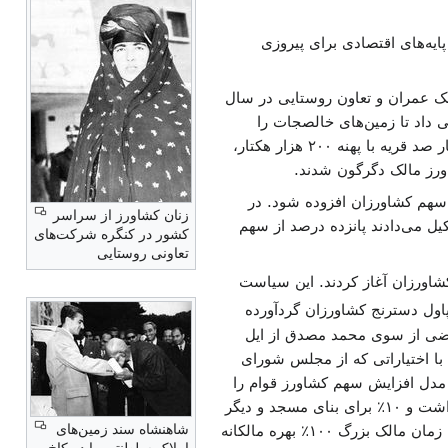
ایه‌های اقتصادی برای پیروزی
له دوم خود وارد شد. از سال ۱۳۳۶ بانک عمران و تعاون روستایی در سال
الی داد تا زمین‌های خالصجات را
بخرند. بدین سان تا هنگام آغاز مرحله سوم یا اعلام منشور ششگانه انقلاب شاه و مردم، زمین‌های هزار و چهار صد قریه با پهنه ۲۰۰ هزار هکتار،
ریان که خود از ملاکین بزرگ ایران بود سیاست دیگری در سر داشت و آن اینکه تنها ۱۵٪ به سهم کشاورزان افزوده شود. در
زنان کشاورز از سراسر
یل می‌دادند پانزده درصد از سهم
کشور در کنگره شرکت‌های
تعاونی روستایی
اول دسترنج کشاورزان گردآورده
ات ارضی از سوی محمد مصدق از ایل
ا اختیاراتی که از مجلس شورای
 مدل افزایش سهم کشاورز قوام را
برداشت و تغییراتی در آن داد، به جای ۱۵٪ که قرار بود به کشاورز داده شود تنها ۱۰٪ را برای کشاورز کنار گذاشت و ۱۰٪ برای بنای مسجد و دیگر
شاهنشاه سند زمین‌های
خدمات برای دهات ویژه ساخت. بر پایه این لایحه مالکیت زمین همچنان در دست مالکین بزرگ می‌ماند. تا آن زمان مالک بزرگ ۱۰۰٪ بهره مالکانه