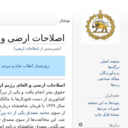
نوشتار
اصلاحات ارضی و ا
(تغییرمسیر از
اصلاحات ارضی
)
پرش
پرش
صفحه اصلی
به
به
روزشمار انقلاب شاه و مردم
درگاه‌ها
ناوبری
جستجو
پدیدآورندگان
مقالهٔ تصادفی
اصلاحات ارضی و الغای رژیم ار
رده‌ها
حقوق بشر انجام یافت و یکی از بزرگ
جعبه‌ابزار
کشاورزی از دست فئودال‌ها یا مالک
پیوندها به این صفحه
سال ۱۳۲۹ با فرمان شاهنشاه درباره تقسیم
تغییرات مرتبط
از سوی
محمد مصدق یکی از ده بزرگت
نسخهٔ قابل چاپ
شد. این مخالفت‌ها از سوی مصدق چن
زبان‌ها
سرنگونی مصدق شاهنشاه برنامه اصلاح