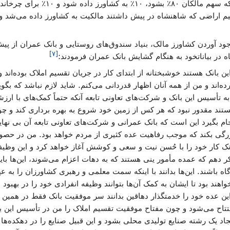
می‌برد، با این لایحه مصدق خواست که س
ود آوردن کشاورز مالک، بنیاد سندوق‌های روستایی و بانک عمران از پیش‌ن
]
۷
[
 بانک هستند خوشبختانه از ابتدای کار در جریان تقسیم املاک بوده‌اند و 
ه‌اند و من از همه آنان اظهار قدردانی می‌کنم. شاید لازم نباشد که بگ
 تأسیس این بانک و شرکت‌های تعاونی تابعه آنکه حتماً کمک‌های با ارزش
هستند مقدور نبود که هر کس از زمین خود شروع به بهره برداری کند و 
نجام بگیرد این است که بانک عمرانی و شرکت‌های تعاونی تابعه آن بی نها
رگی بکند که موجب رفاهیت عده کثیری از مردم خواهد بود. من در حصول م
نک کار خود را با حُسن نیت و سعی و کوشش آغاز خواهد کرد و این وظیف
ر دهم که عمده مأمور ینی هستند که به دهات اعزام می‌شوند، این‌ها باید
ه باشند. این‌ها بدانند با اینکه سمت معلمی و رهبری کشاورزان را به 
هند بود تا ایشان به کمک آن‌ها بتوانند وظیفه انفرادی خود را در بهبود
 این عده خود را خدمتگذار دهاقین بدانند سر موفقیت بانک فقط در هم
تتاح می‌شود و چون مفتاح موفقیت تقسیم املاک را من در تأسیس این با
د یک رشته صنایع تولیدی محلی بشود و این قبیل صنایع را در دهکده‌ها ت