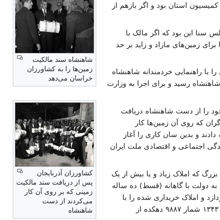
یسیون استان بود و اگر بازهم از
 سنا این بود که اگر مالک با
رای زمین‌های مازاد و زاید بر حد
شاهنشاه سند مالکیت
زمین‌ها را به کشاورزان
ا با راهنمایی خردمندانه شاهنشاه
خراسان می‌دهد
اه ۱۳۴۰ به تصویب هیات وزیران و ۲۵ دی ماه به توشیح شاهنشاه رسید و برای اجرا به وزارت
ود را از دست شاهنشاه دریافت
 به برزگران که روی آن زمین‌ها کار
 را به کشاورزان مراغه دادند و بدین سان کاری را آغاز
دگی اجتماعی و اقتصادی ملت ایران
کشاورزان آذربایجان
رگ که املاک زیاد و یا بیش از یک
پس از دریافت سند مالکیت
 به دولت با گاهانه (قسط) ده ساله
زمینی که بر روی آن کار
ازد و املاک خریداری شده را با
می‌کردند از دست
گاهانه پانزده ساله به برزگران واگذار کند. بدین روی با اجرای مرحله اول اصلاحات ارضی تا پایان شهریور ماه ۱۳۴۳ شمار ۹۸۸۷ دهکده از
شاهنشاه