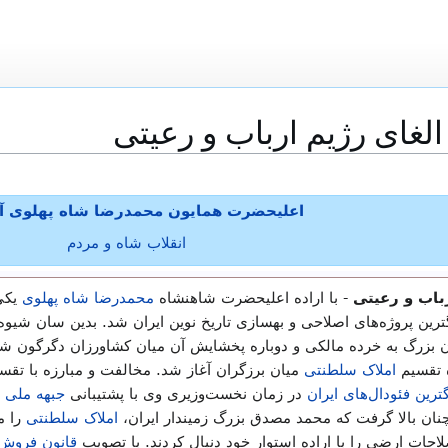
لغای رژیم ارباب و رعیتی
اعلیحضرت همایون محمدرضا شاه پهلوی آر
انقلاب شاه و مردم
باب و رعیتی
- با اراده اعلیحضرت شاهنشاه
محمدرضا شاه پهلوی
یکی 
ترین پروژه‌های اصلاحی و بهسازی تاریخ نوین ایران شد. بدین سان شیوه
ان بزرگ به خرده مالکی و دوباره پخشایش آن میان کشاورزان دگرگون شد
املاک سلطنتی
میان برزگران آغاز شد. مخالفت و مبارزه با تقس
رین فئودال‌های ایران
در زمان نخست‌وزیری وی با پشتیبانی
جبهه ملی
و
ان بالا گرفت که محمد مصدق بزرگ زمیندار ایران،
املاک سلطنتی
را م
ات ارضی را با اراده استوار خود دنبال کردند. با تصویب
قانون فروش