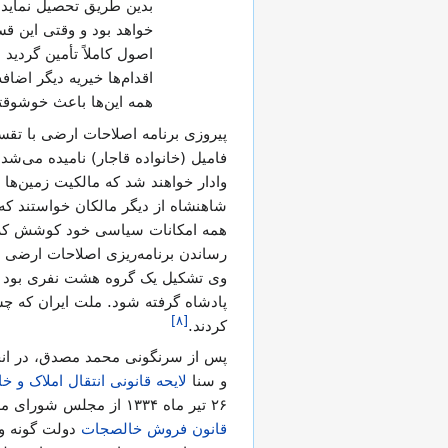
بدین طریق تحصیل نماید.
خواهد بود و وقتی این قس
اصول کاملاً تأمین گردید 
اقدام‌ها خیریه دیگر اضاف
همه این‌ها باعث خوشوقت
پیروزی برنامه اصلاحات ارضی با تق
فامیل (خانواده قاجار) نامیده می‌شد
وادار خواهند شد که مالکیت زمین‌ها و
شاهنشاه از دیگر مالکان خواستند که
همه امکانات سیاسی خود کوشش کرد بر
رساندن برنامه‌ریزی اصلاحات ارضی ب
وی تشکیل یک گروه هشت نفری بود که
پادشاه گرفته شود. ملت ایران که چش
]
۸
[
کردند.
و سنا
لایحه قانونی انتقال املاک و
۲۶ تیر ماه ۱۳۳۴ از مجلس شورای ملی گذشت و سرانجام به تصویب و اجرای
قانون فروش خالصجات
دولت گونه و و