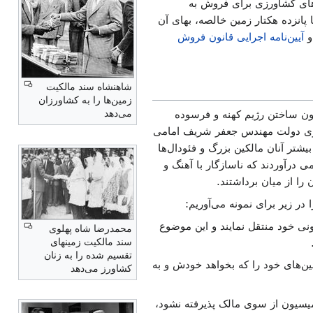
های کشاورزی برای فروش به
پانزده هکتار زمین خالصه، بهای آن
و
آیین‌نامه اجرایی قانون فروش
شاهنشاه سند مالکیت
زمین‌ها را به کشاورزان
می‌دهد
ون ساختن رژیم کهنه و فرسوده
 سوی دولت مهندس جعفر شریف امامی
شتر آنان مالکین بزرگ و فئودال‌ها
ی درآوردند که ناسازگار با آهنگ و
را از میان برداشتند.
در زیر برای نمونه می‌آوریم:
ونی خود منتقل نمایند و این موضوع
محمدرضا شاه پهلوی
سند مالکیت زمینهای
تقسیم شده را به زنان
مین‌های خود را که بخواهد خودش و به
کشاورز می‌دهد
میسیون از سوی مالک پذیرفته نشود،