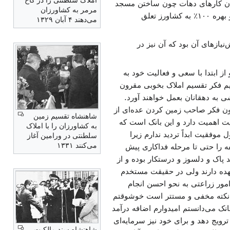
املاک سلطنتی را در کاخ
هم مالکان ۸۰٪ بشود، ۱۰٪ به کشاورز داده شود و ۱۰٪ برای چرخاندن کارهای دهات چون ساختن مسجد
مرمر به کشاورزان
و غیره داده شود. ولی با برنامه تقسیم اراضی که شاهنشاه در پیش داشتند مالکیت به کشاورز داده می‌شد و بهره ۱۰۰٪ به کشاورز تعلق
می‌دهند ۴ آبان ۱۳۲۹
یازهای آن بود که آن نیز در
از ابتدا با سعی و فعالیت خود به
ویم فکر تقسیم املاک بخوبی مقرون
ی به دهقانان بعمل خواهند آورد.
چون فکر صاحب زمین کردن عده‌ای از
شاهنشاه تقسیم زمین
یت اهمیت دارد و این بانک است که
به کشاورزان را با املاک
وفقیت ابداً تردید ندارم زیرا
سلطنتی در ورامین آغاز
می‌کنند ۱۳۳۱
ه را حتی تا مرحله فداکاری پیش
 پاک و دلسوز و درستکار بوده و از
عهده دارند ولی در حقیقت مستخدم
 امور زراعتی به نحو احسن انجام
ین نکته مخفی و مستتر است خوشوقتم
نک می‌دانستم امیدوارم اضافه درآمد
رویج دهد و برای خود نیز سرمایه‌ای
شاهنشاه سند مالکیت