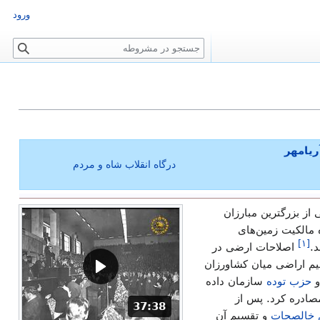
ورود
ج
س
ت
ج
و
یامهر
درگاه انقلاب شاه و مردم
از بزرگترین مبارزان
 مالکیت زمین‌های
]
۱
[
.
اصلاحات ارضی در
یم اراضی میان کشاورزان
حزب توده
سازمان داده
صادره کرد. پس از
مدت: 37 دقیقه و 38 ثانیه
37:38
 خالصجات
و تقسیم آن