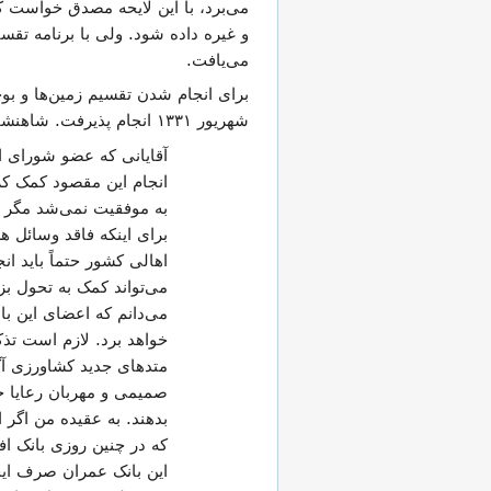
می‌یافت.
برای انجام شدن تقسیم زمین‌ها و بوج
شهریور ۱۳۳۱ انجام پذیرفت. شاهنشاه در بیاناتخود به هنگام گشایش بانک عمران فرمودند:
آقایانی که عضو شورای این
انجام این مقصود کمک کرد
به موفقیت نمی‌شد مگر به
برای اینکه فاقد وسائل 
اهالی کشور حتماً باید ا
می‌تواند کمک به تحول بز
می‌دانم که اعضای این با
خواهد برد. لازم است تذک
متدهای جدید کشاورزی آگا
صمیمی و مهربان رعایا خوا
بدهند. به عقیده من اگر
که در چنین روزی بانک اف
این بانک عمران صرف ایجا