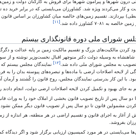
ی درون شهرها و پیرامون شهرها برای فروش به کارکنان دولت و زمین‌
 و کار می‌کردند ویژه شد. کشاورزان می‌بایستی که در برابر خرید ده تا 
طی) بپردازند. تقسیم زمین‌های خالصه میان کشاورزان بر اساس قانون 
]
۱۱
[
لس شورای ملی دوره قانونگذاری بیستم
 کردن مالکیت‌های بزرگ و تقسیم مالکیت زمین بر پایه عدالت و دگرگ
ن شاهنشاه به وسیله دولت دکتر منوچهر اقبال نخست‌وزیر نوشته و از
]
۱۲
[
ای تصویب به مجلس شورای ملی داده شد.
نمایندگان مجلس بیستم که بی
ی از لایحه اصلاحات ارضی با ماده‌ها و تبصره‌های پیوسته بدان را به فرم
با این کار بدرستی نمایندگان مجلس، روح قانون را کُشتند و آرمان آن 
به جای بهبود و تکمیل کردن لایحه اصلاحات ارضی دولت، انجام دادند را 
 تا دو سال پس از تاریخ تصویب قانون بخشی از املاک خود را به وراث قان
دن مشمولین قانون تا دو سال پس از تصویب قانون دیگر ممکن نشود.
یش از آغاز به اجرای قانون و تقسیم اراضی در هر منطقه، هر اندازه از ز
زان بفروشد.
ها می‌بایستی در هر مورد کمیسیون ارزیابی برگزار شود و اگر دیدگاه ک