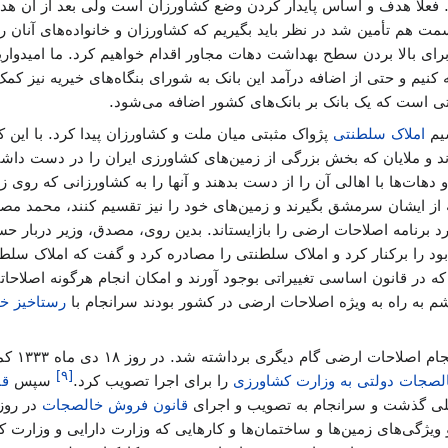
 فعلاً هدف و اساس پایدار کردن وضع کشاورزان است ولی بعد از آن هد
مت هم تأمین شد در نظر باید بگیریم که کشاورزان و خانواده‌های آنان ر
برای بالا بردن سطح بهداشت دهات مجاور اقدام خواهیم کرد. ما امیدواریم ا
ه کنیم و حتی از اضافه درآمد این بانک به شورای بنگاه‌های خیریه نیز کم
ی است که یک بانک بر بانک‌های کشور اضافه می‌شود.
سیم
املاک سلطنتی
پژواک مثبتی میان ملت و کشاورزان پیدا کرد. با این کا
ند و ملایان که بخش بزرگی از زمین‌های کشاورزی ایران را در دست داشتن
 دهات‌ها با اهالی آن را از دست بدهند و آنها را به کشاورزانی که روی زم
 از ایشان سرمشق بگیرند و زمین‌های خود را نیز تقسیم کنند، محمد مصد
نامه اصلاحات ارضی را بازایستاند. بدین روی، مصدق، وزیر دربار حسی
ود را برکنار کرد و املاک سلطنتی را مصادره کرد و گفت که املاک سلطن
 در قانون اساسی تغییراتی بوجود آورند و امکان انجام هرگونه اصلاح
م به راه به ویژه اصلاحات ارضی در کشور بودند سرانجام با
رستاخیز خ
پس از سرن
]
۹
[
 خالصجات دولتی به وزارت کشاورزی
را برای اجرا تصویب کرد.
سپس
قا
قانون فروش خالصجات
در روز ۳۰ آبان ماه ۱۳۳۴ انج
یژگی‌های زمین‌ها و ساختمان‌ها و کارهایی که وزارت دارایی و وزارت کشا